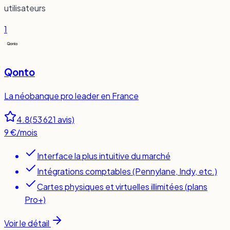
utilisateurs
1
Qonto
La néobanque pro leader en France
4.8
(
53 621
avis)
9 €/mois
Interface la plus intuitive du marché
Intégrations comptables (Pennylane, Indy, etc.)
Cartes physiques et virtuelles illimitées (plans
Pro+)
Voir le détail