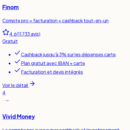
Finom
Compte pro + facturation + cashback tout-en-un
4.6
(
11 733
avis)
Gratuit
Cashback jusqu'à 3% sur les dépenses carte
Plan gratuit avec IBAN + carte
Facturation et devis intégrés
Voir le détail
4
Vivid Money
Le compte pro avec super cashback et investissement